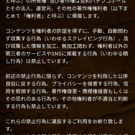
と呼ぶ）の所有権·及び著作権は契約パチンコホール
とその法人、運営元、その他の著作権権利者（以下ま
とめて「権利者」と呼ぶ）に帰属します。
コンテンツを権利者の許諾を得ずに、手動、自動問わ
ず収集する行為（いわゆるスクレイピング行為）、及
び収集した情報を加工、無加工問わず、権利者以外の
第三者のサービスやSNSに掲載する行為（いわゆる晒
し行為）は禁止しています。
前述の禁止行為に限らず、コンテンツを利用した公序
良俗に反する行為、プライバシーを侵害する行為、信
用を毀損する行為、著作権侵害・商標権侵害もしくは
その恐れのある行為や、その他権利者が不適当と判断
する行為も禁止しています。
これらの禁止行為に違反するご利用をお断り致しま
す。