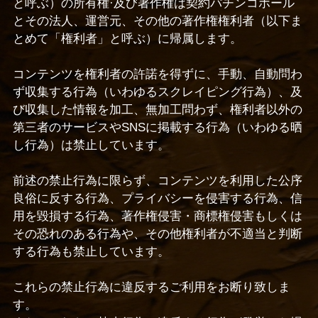
と呼ぶ）の所有権·及び著作権は契約パチンコホール
とその法人、運営元、その他の著作権権利者（以下ま
とめて「権利者」と呼ぶ）に帰属します。
コンテンツを権利者の許諾を得ずに、手動、自動問わ
ず収集する行為（いわゆるスクレイピング行為）、及
び収集した情報を加工、無加工問わず、権利者以外の
第三者のサービスやSNSに掲載する行為（いわゆる晒
し行為）は禁止しています。
前述の禁止行為に限らず、コンテンツを利用した公序
良俗に反する行為、プライバシーを侵害する行為、信
用を毀損する行為、著作権侵害・商標権侵害もしくは
その恐れのある行為や、その他権利者が不適当と判断
する行為も禁止しています。
これらの禁止行為に違反するご利用をお断り致しま
す。