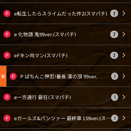
e転生したらスライムだった件2(スマパチ)
P
2
e 化物語 鬼99ver.(スマパチ)
P
2
eFキン肉マン(スマパチ)
P
2
P ぱちんこ押忍!番長 漢の頂 99ver.
新
P
1
e一方通行 最狂(スマパチ)
P
1
eガールズ&パンツァー 最終章 159ver.(スマパチ)
P
1